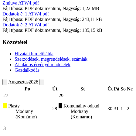
Zmluva ATW4.pdf
Fájl típusa: PDF dokumentum, Nagyság: 1,22 MB
Dodatok č. 1 ATW4.pdf
Fájl típusa: PDF dokumentum, Nagyság: 243,11 kB
Dodatok č. 2 ATW4.pdf
Fájl típusa: PDF dokumentum, Nagyság: 185,15 kB
Közzététel
Hivatali hirdetőtábla
Szerződések, megrendelések, számlák
Általános érvényű rendeletek
Gazdálkodás
Augusztus
2026
Po
Út
St
Čt
Pá
So
Ne
27
29
Plasty
Komunálny odpad
28
30
31
1
2
Modrany
Modrany
(Komárno)
(Komárno)
3