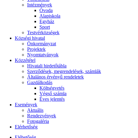
Intézmények
Óvoda
Alapiskola
Egyház
Sport
Testvérközségek
Községi hivatal
Önkormányzat
Projektek
Nyomtatványok
Közzététel
Hivatali hirdetőtábla
Szerződések, megrendelések, számlák
Általános érvényű rendeletek
Gazdálkodás
Költségvetés
Végső számla
Éves jelentés
Események
Aktuális
Rendezvények
Fotogaléria
Elérhetőség
Eléhetőség