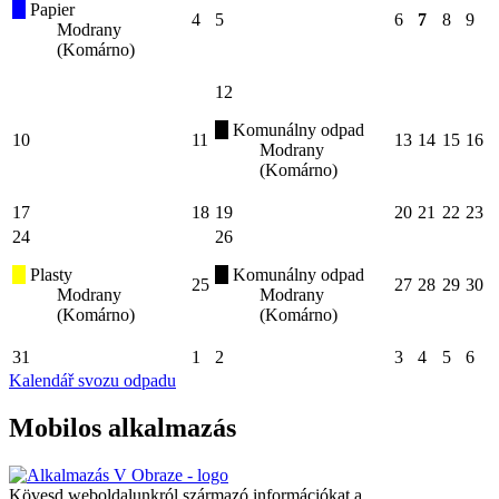
Papier
4
5
6
7
8
9
Modrany
(Komárno)
12
Komunálny odpad
10
11
13
14
15
16
Modrany
(Komárno)
17
18
19
20
21
22
23
24
26
Plasty
Komunálny odpad
25
27
28
29
30
Modrany
Modrany
(Komárno)
(Komárno)
31
1
2
3
4
5
6
Kalendář svozu odpadu
Mobilos alkalmazás
Kövesd weboldalunkról származó információkat a