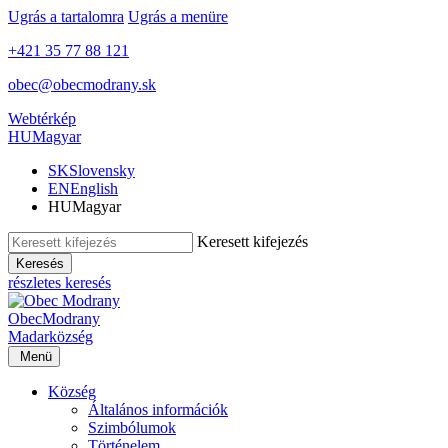
Ugrás a tartalomra
Ugrás a menüre
+421 35 77 88 121
obec@obecmodrany.sk
Webtérkép
HU
Magyar
SK
Slovensky
EN
English
HU
Magyar
Keresett kifejezés
Keresés
részletes keresés
Obec
Modrany
Madar
község
Menü
Község
Általános információk
Szimbólumok
Történelem