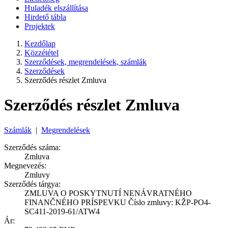
Huladék elszállítása
Hirdető tábla
Projektek
Kezdőlap
Közzététel
Szerződések, megrendelések, számlák
Szerződések
Szerződés részlet Zmluva
Szerződés részlet Zmluva
Számlák
|
Megrendelések
Szerződés száma:
Zmluva
Megnevezés:
Zmluvy
Szerződés tárgya:
ZMLUVA O POSKYTNUTÍ NENÁVRATNÉHO
FINANČNÉHO PRÍSPEVKU Číslo zmluvy: KŽP-PO4-
SC411-2019-61/ATW4
Ár: