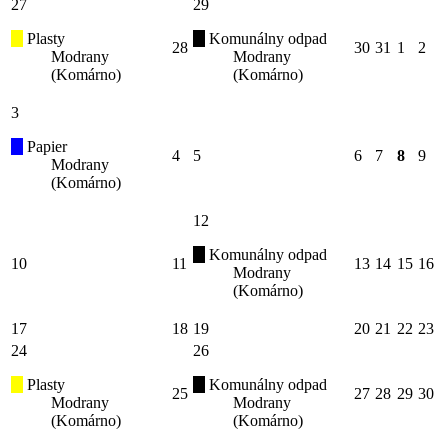
27
29
Plasty
Komunálny odpad
28
30
31
1
2
Modrany
Modrany
(Komárno)
(Komárno)
3
Papier
4
5
6
7
8
9
Modrany
(Komárno)
12
Komunálny odpad
10
11
13
14
15
16
Modrany
(Komárno)
17
18
19
20
21
22
23
24
26
Plasty
Komunálny odpad
25
27
28
29
30
Modrany
Modrany
(Komárno)
(Komárno)