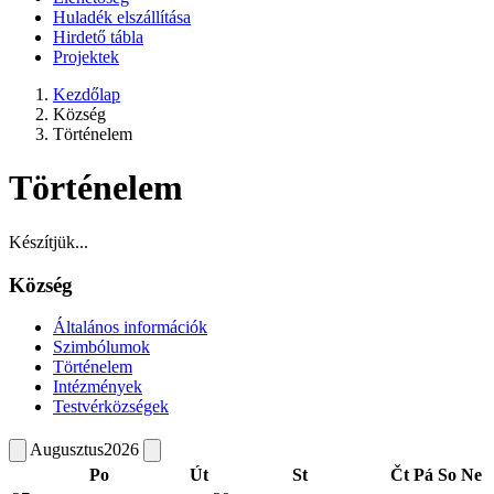
Huladék elszállítása
Hirdető tábla
Projektek
Kezdőlap
Község
Történelem
Történelem
Készítjük...
Község
Általános információk
Szimbólumok
Történelem
Intézmények
Testvérközségek
Augusztus
2026
Po
Út
St
Čt
Pá
So
Ne