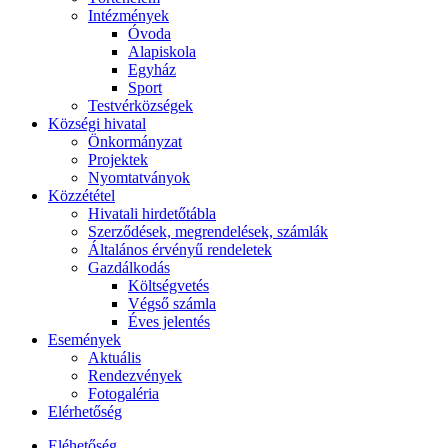
Intézmények
Óvoda
Alapiskola
Egyház
Sport
Testvérközségek
Községi hivatal
Önkormányzat
Projektek
Nyomtatványok
Közzététel
Hivatali hirdetőtábla
Szerződések, megrendelések, számlák
Általános érvényű rendeletek
Gazdálkodás
Költségvetés
Végső számla
Éves jelentés
Események
Aktuális
Rendezvények
Fotogaléria
Elérhetőség
Eléhetőség