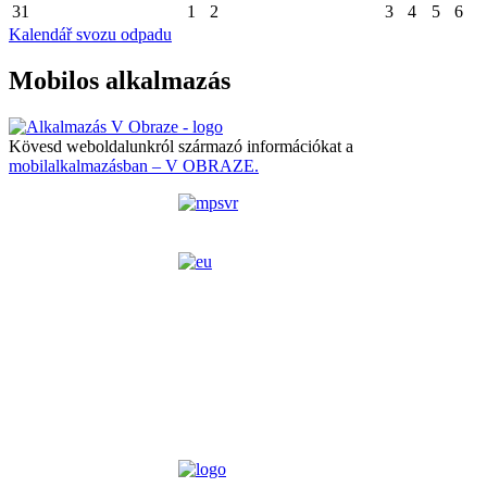
31
1
2
3
4
5
6
Kalendář svozu odpadu
Mobilos alkalmazás
Kövesd weboldalunkról származó információkat a
mobilalkalmazásban – V OBRAZE.