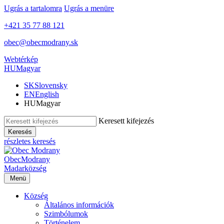
Ugrás a tartalomra
Ugrás a menüre
+421 35 77 88 121
obec@obecmodrany.sk
Webtérkép
HU
Magyar
SK
Slovensky
EN
English
HU
Magyar
Keresett kifejezés
Keresés
részletes keresés
Obec
Modrany
Madar
község
Menü
Község
Általános információk
Szimbólumok
Történelem