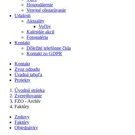
Hospodárenie
Verejné obstarávanie
Udalosti
Aktuality
Voľby
Kalendár akcií
Fotogaléria
Kontakt
Dôležité telefónne čísla
Kontakt zo GDPR
Kontakt
Zvoz odpadu
Úradná tabuľa
Projekty
Úvodná stránka
Zverejňovanie
FZO - Archív
Faktúry
Zmluvy
Faktúry
Objednávky