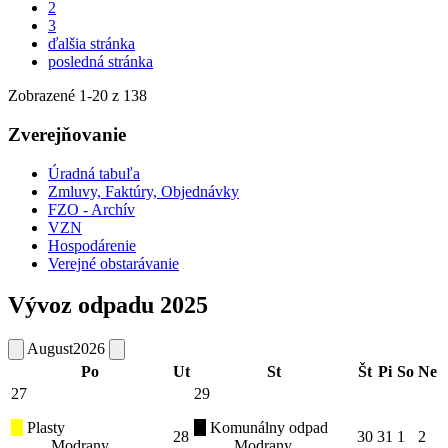
2
3
ďalšia stránka
posledná stránka
Zobrazené
1
-
20
z 138
Zverejňovanie
Úradná tabuľa
Zmluvy, Faktúry, Objednávky
FZO - Archív
VZN
Hospodárenie
Verejné obstarávanie
Vývoz odpadu 2025
August
2026
Po
Ut
St
Št
Pi
So
Ne
27
29
Plasty
Komunálny odpad
28
30
31
1
2
Modrany
Modrany