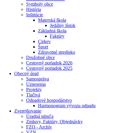
Symboly obce
História
Inštitúcie
Materská škola
Jedálny lístok
Základná škola
Faktúry
Cirkev
Šport
Zdravotné stredisko
Družobné obce
Cestovný poriadok 2026
Cestovný poriadok 2025
Obecný úrad
Samospráva
Uznesenia
Projekty
Tlačivá
Odpadové hospodárstvo
Harmonogram vývozu odpadu
Zverejňovanie
Úradná tabuľa
Zmluvy, Faktúry, Objednávky
FZO - Archív
VZN