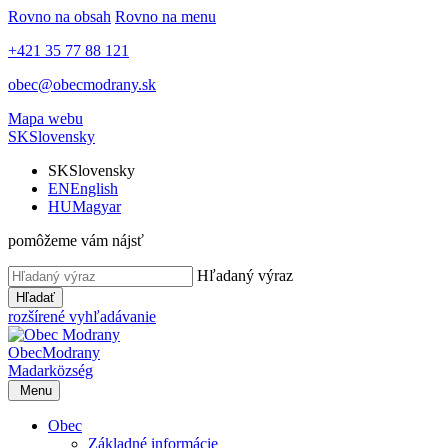
Rovno na obsah
Rovno na menu
+421 35 77 88 121
obec@obecmodrany.sk
Mapa webu
SK
Slovensky
SK
Slovensky
EN
English
HU
Magyar
pomôžeme vám nájsť
Hľadaný výraz
Hľadať
rozšírené vyhľadávanie
Obec
Modrany
Madar
község
Menu
Obec
Základné informácie