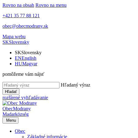
Rovno na obsah
Rovno na menu
+421 35 77 88 121
obec@obecmodrany.sk
Mapa webu
SK
Slovensky
SK
Slovensky
EN
English
HU
Magyar
pomôžeme vám nájsť
Hľadaný výraz
Hľadať
rozšírené vyhľadávanie
Obec
Modrany
Madar
község
Menu
Obec
Základné informácie