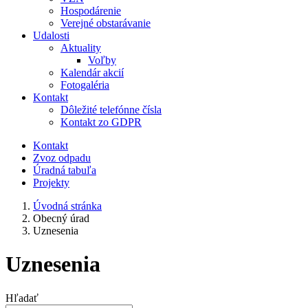
Hospodárenie
Verejné obstarávanie
Udalosti
Aktuality
Voľby
Kalendár akcií
Fotogaléria
Kontakt
Dôležité telefónne čísla
Kontakt zo GDPR
Kontakt
Zvoz odpadu
Úradná tabuľa
Projekty
Úvodná stránka
Obecný úrad
Uznesenia
Uznesenia
Hľadať