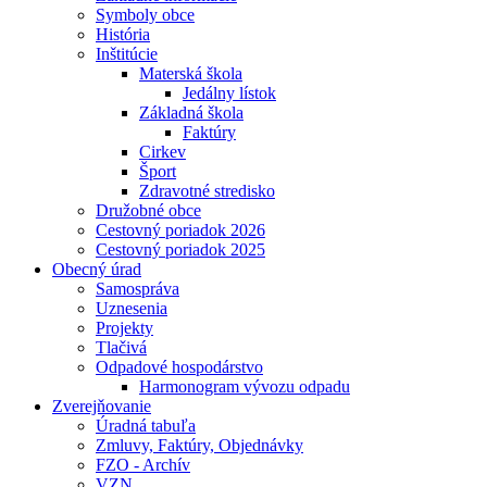
Symboly obce
História
Inštitúcie
Materská škola
Jedálny lístok
Základná škola
Faktúry
Cirkev
Šport
Zdravotné stredisko
Družobné obce
Cestovný poriadok 2026
Cestovný poriadok 2025
Obecný úrad
Samospráva
Uznesenia
Projekty
Tlačivá
Odpadové hospodárstvo
Harmonogram vývozu odpadu
Zverejňovanie
Úradná tabuľa
Zmluvy, Faktúry, Objednávky
FZO - Archív
VZN