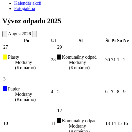
Kalendár akcií
Fotogaléria
Vývoz odpadu 2025
August
2026
Po
Ut
St
Št
Pi
So
Ne
27
29
Plasty
Komunálny odpad
28
30
31
1
2
Modrany
Modrany
(Komárno)
(Komárno)
3
Papier
4
5
6
7
8
9
Modrany
(Komárno)
12
Komunálny odpad
10
11
13
14
15
16
Modrany
(Komárno)