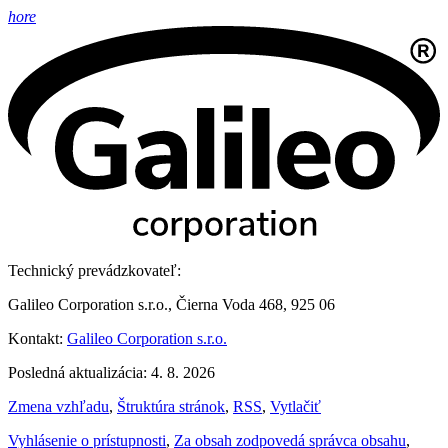
hore
Technický prevádzkovateľ:
Galileo Corporation s.r.o., Čierna Voda 468, 925 06
Kontakt:
Galileo Corporation s.r.o.
Posledná aktualizácia: 4. 8. 2026
Zmena vzhľadu
,
Štruktúra stránok
,
RSS
,
Vytlačiť
Vyhlásenie o prístupnosti
,
Za obsah zodpovedá správca obsahu
,