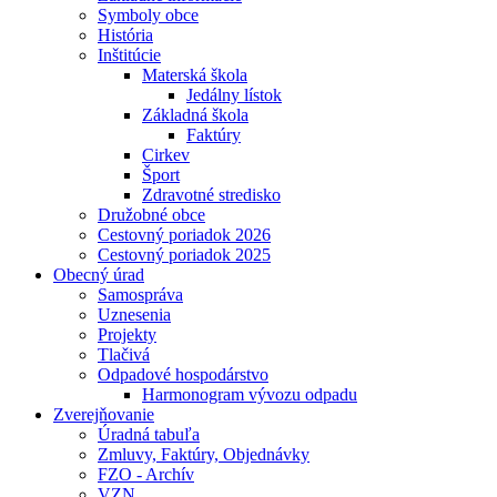
Symboly obce
História
Inštitúcie
Materská škola
Jedálny lístok
Základná škola
Faktúry
Cirkev
Šport
Zdravotné stredisko
Družobné obce
Cestovný poriadok 2026
Cestovný poriadok 2025
Obecný úrad
Samospráva
Uznesenia
Projekty
Tlačivá
Odpadové hospodárstvo
Harmonogram vývozu odpadu
Zverejňovanie
Úradná tabuľa
Zmluvy, Faktúry, Objednávky
FZO - Archív
VZN