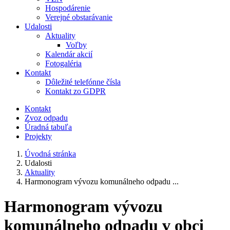
Hospodárenie
Verejné obstarávanie
Udalosti
Aktuality
Voľby
Kalendár akcií
Fotogaléria
Kontakt
Dôležité telefónne čísla
Kontakt zo GDPR
Kontakt
Zvoz odpadu
Úradná tabuľa
Projekty
Úvodná stránka
Udalosti
Aktuality
Harmonogram vývozu komunálneho odpadu ...
Harmonogram vývozu
komunálneho odpadu v obci