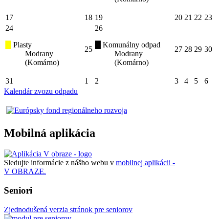
17
18
19
20
21
22
23
24
26
Plasty
Komunálny odpad
25
27
28
29
30
Modrany
Modrany
(Komárno)
(Komárno)
31
1
2
3
4
5
6
Kalendár zvozu odpadu
Mobilná aplikácia
Sledujte informácie z nášho webu v
mobilnej aplikácii -
V OBRAZE.
Seniori
Zjednodušená verzia stránok pre seniorov