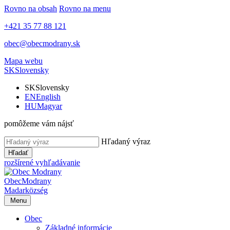
Rovno na obsah
Rovno na menu
+421 35 77 88 121
obec@obecmodrany.sk
Mapa webu
SK
Slovensky
SK
Slovensky
EN
English
HU
Magyar
pomôžeme vám nájsť
Hľadaný výraz
Hľadať
rozšírené vyhľadávanie
Obec
Modrany
Madar
község
Menu
Obec
Základné informácie