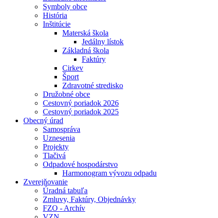
Symboly obce
História
Inštitúcie
Materská škola
Jedálny lístok
Základná škola
Faktúry
Cirkev
Šport
Zdravotné stredisko
Družobné obce
Cestovný poriadok 2026
Cestovný poriadok 2025
Obecný úrad
Samospráva
Uznesenia
Projekty
Tlačivá
Odpadové hospodárstvo
Harmonogram vývozu odpadu
Zverejňovanie
Úradná tabuľa
Zmluvy, Faktúry, Objednávky
FZO - Archív
VZN