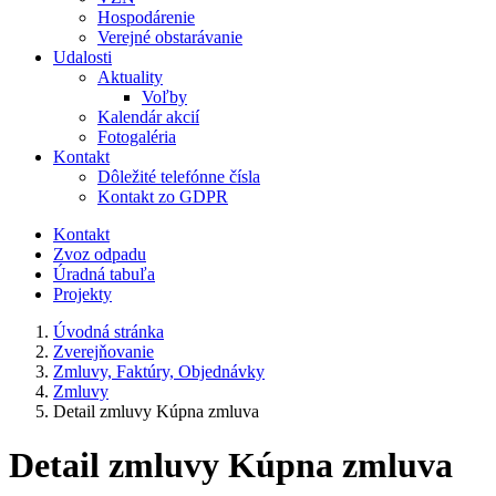
Hospodárenie
Verejné obstarávanie
Udalosti
Aktuality
Voľby
Kalendár akcií
Fotogaléria
Kontakt
Dôležité telefónne čísla
Kontakt zo GDPR
Kontakt
Zvoz odpadu
Úradná tabuľa
Projekty
Úvodná stránka
Zverejňovanie
Zmluvy, Faktúry, Objednávky
Zmluvy
Detail zmluvy Kúpna zmluva
Detail zmluvy Kúpna zmluva