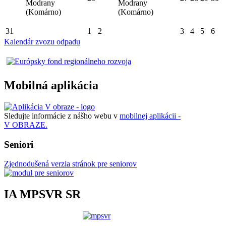
Modrany
Modrany
(Komárno)
(Komárno)
31
1
2
3
4
5
6
Kalendár zvozu odpadu
Mobilná aplikácia
Sledujte informácie z nášho webu v
mobilnej aplikácii -
V OBRAZE.
Seniori
Zjednodušená verzia stránok pre seniorov
IA MPSVR SR