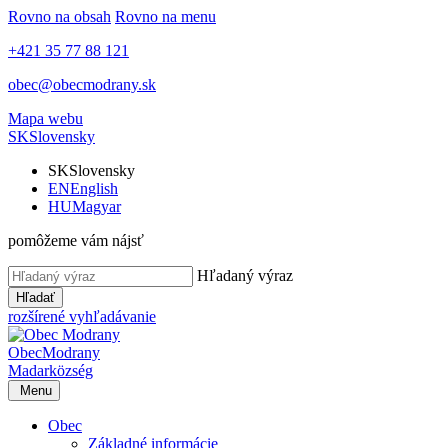
Rovno na obsah
Rovno na menu
+421 35 77 88 121
obec@obecmodrany.sk
Mapa webu
SK
Slovensky
SK
Slovensky
EN
English
HU
Magyar
pomôžeme vám nájsť
Hľadaný výraz
Hľadať
rozšírené vyhľadávanie
Obec
Modrany
Madar
község
Menu
Obec
Základné informácie