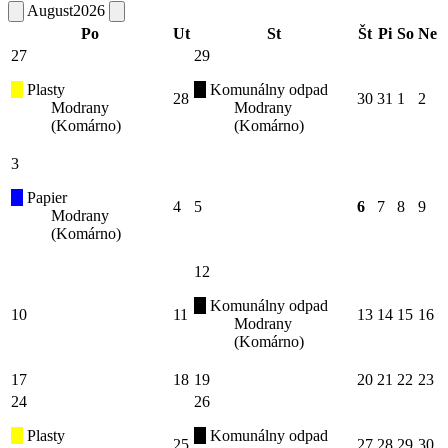
August
2026
Po
Ut
St
Št
Pi
So
Ne
27
29
Plasty
Komunálny odpad
28
30
31
1
2
Modrany
Modrany
(Komárno)
(Komárno)
3
Papier
4
5
6
7
8
9
Modrany
(Komárno)
12
Komunálny odpad
10
11
13
14
15
16
Modrany
(Komárno)
17
18
19
20
21
22
23
24
26
Plasty
Komunálny odpad
25
27
28
29
30