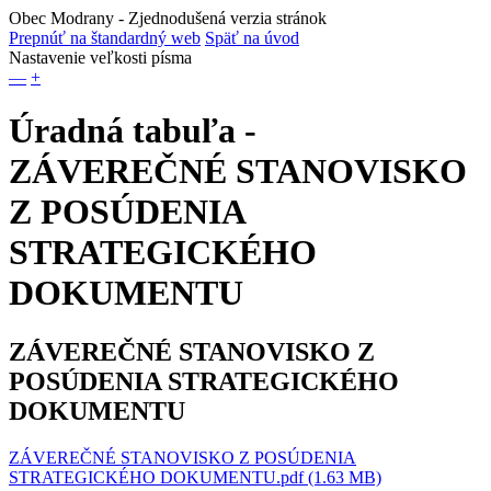
Obec Modrany
- Zjednodušená verzia stránok
Prepnúť na štandardný web
Späť na úvod
Nastavenie veľkosti písma
—
+
Úradná tabuľa -
ZÁVEREČNÉ STANOVISKO
Z POSÚDENIA
STRATEGICKÉHO
DOKUMENTU
ZÁVEREČNÉ STANOVISKO Z
POSÚDENIA STRATEGICKÉHO
DOKUMENTU
ZÁVEREČNÉ STANOVISKO Z POSÚDENIA
STRATEGICKÉHO DOKUMENTU.pdf (1.63 MB)