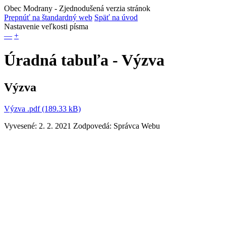
Obec Modrany
- Zjednodušená verzia stránok
Prepnúť na štandardný web
Späť na úvod
Nastavenie veľkosti písma
—
+
Úradná tabuľa - Výzva
Výzva
Výzva .pdf (189.33 kB)
Vyvesené: 2. 2. 2021
Zodpovedá:
Správca Webu