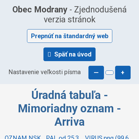
Obec Modrany
- Zjednodušená
verzia stránok
Prepnúť na štandardný web
Späť na úvod
Nastavenie veľkosti písma
—
+
Úradná tabuľa -
Mimoriadny oznam -
Arriva
OZNAM NSK_ PAL od 25.3._ VIRUS.png (99.6