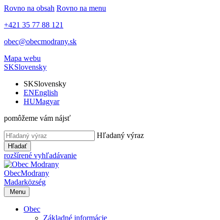
Rovno na obsah
Rovno na menu
+421 35 77 88 121
obec@obecmodrany.sk
Mapa webu
SK
Slovensky
SK
Slovensky
EN
English
HU
Magyar
pomôžeme vám nájsť
Hľadaný výraz
Hľadať
rozšírené vyhľadávanie
Obec
Modrany
Madar
község
Menu
Obec
Základné informácie