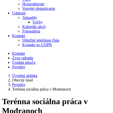
Hospodárenie
Verejné obstarávanie
Udalosti
Aktuality
Voľby
Kalendár akcií
Fotogaléria
Kontakt
Dôležité telefónne čísla
Kontakt zo GDPR
Kontakt
Zvoz odpadu
Úradná tabuľa
Projekty
Úvodná stránka
Obecný úrad
Projekty
Terénna sociálna práca v Modranoch
Terénna sociálna práca v
Modranoch