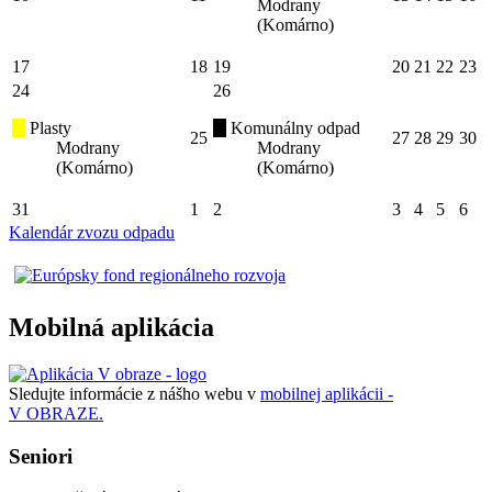
Modrany
(Komárno)
17
18
19
20
21
22
23
24
26
Plasty
Komunálny odpad
25
27
28
29
30
Modrany
Modrany
(Komárno)
(Komárno)
31
1
2
3
4
5
6
Kalendár zvozu odpadu
Mobilná aplikácia
Sledujte informácie z nášho webu v
mobilnej aplikácii -
V OBRAZE.
Seniori