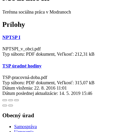
Terénna sociálna práca v Modranoch
Prílohy
NPTSP I
NPTSPI_v_obci.pdf
Typ súboru: PDF dokument, Veľkosť: 212,31 kB
TSP úradné hodiny
TSP-pracovná-doba.pdf
Typ súboru: PDF dokument, Veľkosť: 315,07 kB
Dátum vloženia:
22. 8. 2016 11:01
Dátum poslednej aktualizácie:
14. 5. 2019 15:46
Obecný úrad
Samospráva
Uznesenia