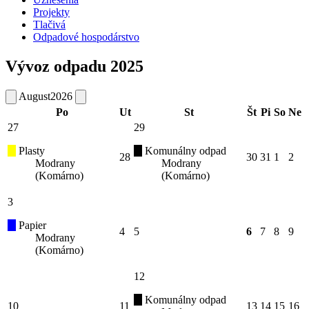
Projekty
Tlačivá
Odpadové hospodárstvo
Vývoz odpadu 2025
August
2026
Po
Ut
St
Št
Pi
So
Ne
27
29
Plasty
Komunálny odpad
28
30
31
1
2
Modrany
Modrany
(Komárno)
(Komárno)
3
Papier
4
5
6
7
8
9
Modrany
(Komárno)
12
Komunálny odpad
10
11
13
14
15
16