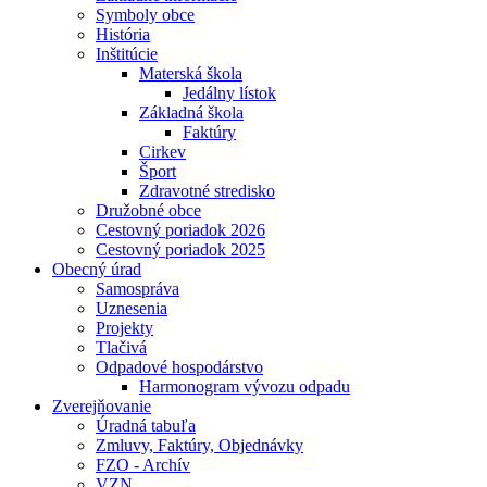
Symboly obce
História
Inštitúcie
Materská škola
Jedálny lístok
Základná škola
Faktúry
Cirkev
Šport
Zdravotné stredisko
Družobné obce
Cestovný poriadok 2026
Cestovný poriadok 2025
Obecný úrad
Samospráva
Uznesenia
Projekty
Tlačivá
Odpadové hospodárstvo
Harmonogram vývozu odpadu
Zverejňovanie
Úradná tabuľa
Zmluvy, Faktúry, Objednávky
FZO - Archív
VZN