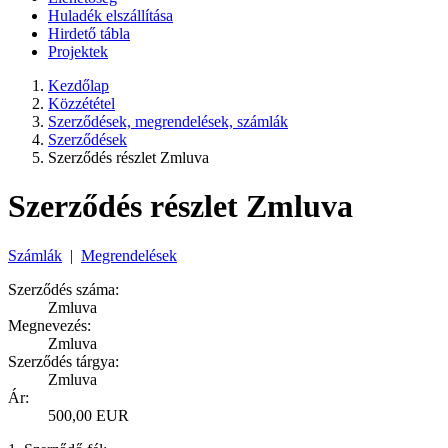
Huladék elszállítása
Hirdető tábla
Projektek
Kezdőlap
Közzététel
Szerződések, megrendelések, számlák
Szerződések
Szerződés részlet Zmluva
Szerződés részlet Zmluva
Számlák
|
Megrendelések
Szerződés száma:
Zmluva
Megnevezés:
Zmluva
Szerződés tárgya:
Zmluva
Ár:
500,00 EUR