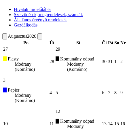
Hivatali hirdetőtábla
Szerződések, megrendelések, számlák
Általános érvényű rendeletek
Gazdálkodás
Augusztus
2026
Po
Út
St
Čt
Pá
So
Ne
27
29
Plasty
Komunálny odpad
28
30
31
1
2
Modrany
Modrany
(Komárno)
(Komárno)
3
Papier
4
5
6
7
8
9
Modrany
(Komárno)
12
Komunálny odpad
10
11
13
14
15
16
Modrany