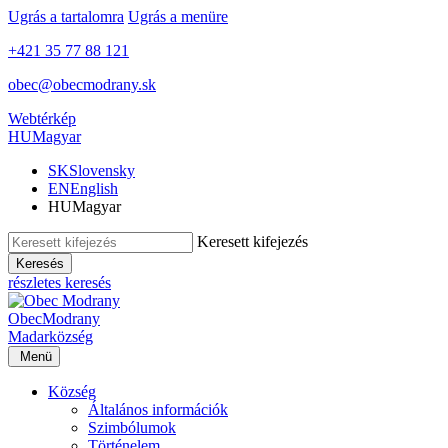
Ugrás a tartalomra
Ugrás a menüre
+421 35 77 88 121
obec@obecmodrany.sk
Webtérkép
HU
Magyar
SK
Slovensky
EN
English
HU
Magyar
Keresett kifejezés
Keresés
részletes keresés
Obec
Modrany
Madar
község
Menü
Község
Általános információk
Szimbólumok
Történelem