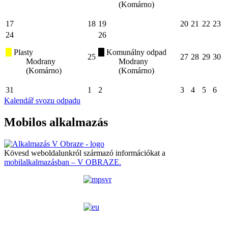
(Komárno)
17
18
19
20
21
22
23
24
26
Plasty
Komunálny odpad
25
27
28
29
30
Modrany
Modrany
(Komárno)
(Komárno)
31
1
2
3
4
5
6
Kalendář svozu odpadu
Mobilos alkalmazás
Kövesd weboldalunkról származó információkat a
mobilalkalmazásban – V OBRAZE.