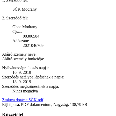
1. Szerződő fél:
SČK Modrany
2. Szerződő fél:
Obec Modrany
Cjsz.:
00306584
Adószám:
2021046709
Aláíró személy neve:
Aláíró személy funkciója:
Nyilvánosságra hozás napja:
16. 9. 2019
Szerződés hatályba lépésének a napja:
18. 9. 2019
Szerződés megszűnésének a napja:
Nincs megadva
Zmluva dotácie SČK.pdf
Fájl típusa: PDF dokumentum, Nagyság: 138,79 kB
Közzététel