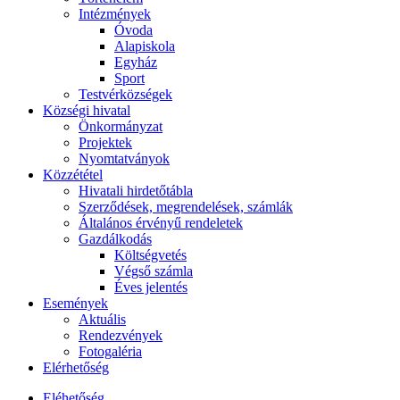
Intézmények
Óvoda
Alapiskola
Egyház
Sport
Testvérközségek
Községi hivatal
Önkormányzat
Projektek
Nyomtatványok
Közzététel
Hivatali hirdetőtábla
Szerződések, megrendelések, számlák
Általános érvényű rendeletek
Gazdálkodás
Költségvetés
Végső számla
Éves jelentés
Események
Aktuális
Rendezvények
Fotogaléria
Elérhetőség
Eléhetőség